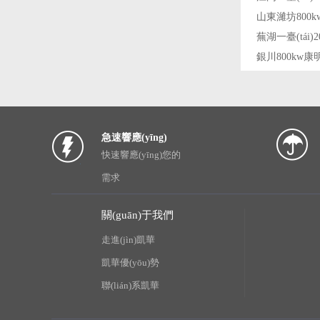
急速響應(yīng)
快速響應(yīng)您的
需求
關(guān)于我們
走進(jìn)凱華
凱華優(yōu)勢
聯(lián)系凱華