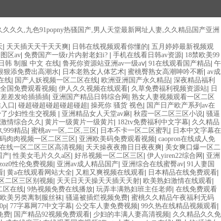
久久,九色91popny热骚国产,男人天堂最新网址人妻,久久精品国产亚洲
天
|
天天插天天干天天爽
|
日韩在线视频观看你懂的
|
五月婷婷最新视频观
图区av
|
免费国产一级r片内射老妇i?
|
手机在线看日韩av资源
|
18禁欧美99
日韩 制服 中文 在线
|
鲁死你资源站亚洲av一级aⅴ
|
91在线观看国产精品
|
午
狠狠添免费出高潮水
|
日本老熟女人体艺术
|
蜜桃臀熟女高潮呻吟不断
|
av成
在线
|
国产人妖视频一区二区在线
|
欧洲亚洲国产永久精品
|
深夜精品福利
久全国免费观看视频
|
伊人久久视频在线观看
|
久草免费福利视频资源站
|
日
下差差发哈插插插
|
亚洲国产精品日韩综合网
|
熟女人妻视频观看一区二区
站入口
|
碰超碰超碰超碰超碰超
|
操死你 骚货 视色
|
国产日产欧产系列av在
少了少妇性生交视频
|
亚洲精品女人天堂av麻
|
秋霞一区二区三区小说
|
骚逼
激情综合久久
|
黄片一级黄片一级黄片
|
182tv免费福利中文字幕
|
久久精品
久999精品
|
蜜桃av一区,二区,三区
|
日本不卡一区二区蜜乳
|
日本中文字幕在
码肉肉视频一区二区三区
|
亚洲欧美码免费观看视频
|
caopron在线成人免
在线一区二区三区高清视频
|
天天操夜夜撸日日夜夜爽
|
美女爽口爆一区二
国产
|
性美女毛片久久a区
|
好吊视频一区二区三区
|
伊人yiren22综合网
|
亚洲
oz0性伦免费视频
|
亚洲av成人精品国产
|
亚洲综合在线蜜臀av
|
91人妻国
看
|
黄a在线观看网站大全
|
又粗又爽视频在线观看
|
日本精品在线免费观看
|
区二区三区别视频
|
天天日天天操天天插天天射
|
欧美熟妇激情在线观看
|
二区在线
|
9热视频免费在线播放
|
玩弄丰满熟妇班主任老师
|
在线免费观看
欧美另类离制服丝袜
|
骚逼被插烂视频免费
|
蜜桃久久精品午夜福利无码
0p
|
77字幕网77中文字幕
|
公交车人妻免费视频
|
99久热在线精品视频观看
|
免费
|
国产精品92视频免费观看
|
少妇的丰满人妻高清视频
|
久久精品久久免