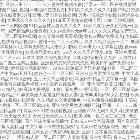
在线
|
亚洲av不卡一二三
|
97人妻在线视频免费
|
涩爱av一区二区在线播放视
袜国产福利视频
|
av啪啪啪在线观看
|
少妇高久久久久久久久
|
国产精品资源
超碰在线资源总站
|
亚洲夫妻另类在线视频
|
另类小说亚洲小说图片区综合在
的逼
|
大香蕉久久久久久久久
|
91麻豆天美精东蜜桃专区
|
720lu自拍视频刺
码一二三四区别
|
91精品丝袜人妻久久久久久
|
婷婷久久综合久色综合一
|
亚
日韩
|
国产精品麻豆免费看
|
久久av高潮av无av萌白
|
久久久久精品国产99久
妻一区二区蜜桃视频
|
久久青草在线观看视频
|
黄色av网站免费进入
|
少妇高
九热线有精品视频86
|
蜜桃一区二区三区网址
|
久久久精品欧美一区二
|
丰满
文字幕林
|
中文字幕无码乱码人妻系列蜜桃
|
日本伊人中文字幕在线
|
色yeye
夜小视频合集
|
欧美极品美女18禁
|
ww久久久久国产喷水18禁
|
亚洲免费观
区二区三av
|
日本久道久久综合狠狠老
|
大粗鸡巴征服美女女妇
|
人与性口
匹二匹三匹四匹五匹
|
亚洲色悠悠悠悠悠悠悠悠
|
欧美日韩国产免费福利
|
蜜臀
|
婷婷综合网最新地址
|
99热在线免费这里只有精品
|
好吊一区二区三
片中文aaa五月天
|
婷婷色一区二区三区
|
亚洲欧美另类在线免费
|
中文字幕
产精品日韩综合网
|
五月天久草亚洲香蕉
|
岛国日韩精品中文字幕一起
|
岛国
黄免费在线观看视频
|
中文乱码在线观看一区
|
亚洲国产欧美日韩综合
|
青
x
|
精品少妇高清免费视频
|
18禁止看免费120秒试看
|
一区二区三区精品麻
合精品91
|
弄爽新婚人妻第五部美妙人妻
|
亚洲丰满熟妇熟女乱在线
|
欧美
自拍视频在线观看
|
久久精品久久免费懂色
|
中文热免费在线视频
|
丰满妇
美激情一区二区三区鹅口疮
|
亚洲欧美另类离制服丝袜
|
亚洲一卡一卡二新
品精品国产
|
青娱乐休闲在线观看视频
|
亚洲国产AV无码久久久麻
|
按摩的
干天天操天天日
|
天天日天天操人人舔
|
欧美视频一区二区三区三州
|
色五
区三区漫画版
|
国产丝袜美腿在线播放
|
日韩成人中文字幕视频
|
国产高新无
字幕人妻精品
|
中文字幕不卡在线视频极品
|
青娱乐在线视频综合
|
国产亚洲
免费精品在线视频
|
成年女女子免费视频播放
|
亚洲中文字幕高清在线视频一
张柏芝
|
丰满熟妇人妻一区二区三区
|
人妻欧美制服中文字幕
|
真人二十六式