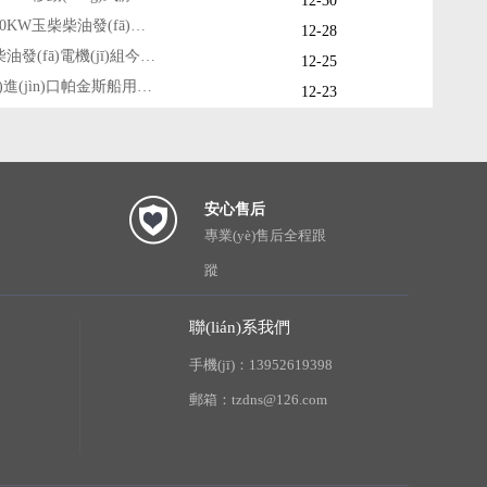
12-30
蕪湖一臺(tái)100KW玉柴柴油發(fā)電機(jī)組今日成功出廠
12-28
邯鄲10kw靜音柴油發(fā)電機(jī)組今日成功出廠
12-25
濟(jì)寧兩臺(tái)進(jìn)口帕金斯船用柴油發(fā)電機(jī)組發(fā)貨
12-23
安心售后
專業(yè)售后全程跟
蹤
聯(lián)系我們
手機(jī)：13952619398
郵箱：tzdns@126.com