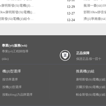
12-31
山東濰坊800kw康明斯發(fā)電機(jī)組今日調(diào)試成功交付
12-29
蕪湖一臺(tái)20kw康明斯發(fā)電機(jī)組今日成功出廠
12-27
銀川800kw康明斯發(fā)電機(jī)組今日成功出廠
12-24
專業(yè)服務(wù)
專業(yè)工程師指導
正品保障
(dǎo)
保證正品 假一罰十
機(jī)型選擇
推薦機(jī)組
按功率選擇
康明斯發(fā)電機(jī)組
按機(jī)型選擇
沃爾沃發(fā)電機(jī)組
按動(dòng)力品牌選擇
帕金斯發(fā)電機(jī)組