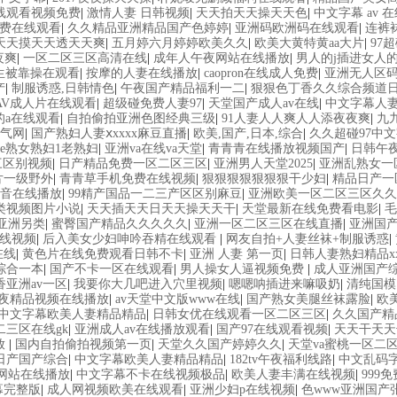
线观看视频免费
|
激情人妻 日韩视频
|
天天拍天天操天天色
|
中文字幕 av 
费在线观看
|
久久精品亚洲精品国产色婷婷
|
亚洲码欧洲码在线观看
|
连裤
天天摸天天透天天爽
|
五月婷六月婷婷欧美久久
|
欧美大黄特黄aa大片
|
97
夜爽
|
一区二区三区高清在线
|
成年人午夜网站在线播放
|
男人的j插进女人
生被靠操在观看
|
按摩的人妻在线播放
|
caopron在线成人免费
|
亚洲无人区
产
|
制服诱惑,日韩情色
|
午夜国产精品福利一二
|
狠狠色丁香久久综合频道
AV成人片在线观看
|
超级碰免费人妻97
|
天堂国产成人av在线
|
中文字幕人
的a在线观看
|
自拍偷拍亚洲色图经典三级
|
91人妻人人爽人人添夜夜爽
|
九
气网
|
国产熟妇人妻ⅹxxxx麻豆直播
|
欧美,国产,日本,综合
|
久久超碰97中
nese熟女熟妇1老熟妇
|
亚洲va在线va天堂
|
青青青在线播放视频国产
|
日韩午
三区别视频
|
日产精品免费一区二区三区
|
亚洲男人天堂2025
|
亚洲乱熟女一
片一级野外
|
青青草手机免费在线视频
|
狠狠狠狠狠狠狠干少妇
|
精品日产一
音在线播放
|
99精产国品一二三产区区别麻豆
|
亚洲欧美一区二区三区久久
类视频图片小说
|
天天插天天日天天操天天干
|
天堂最新在线免费看电影
|
毛
亚洲另类
|
蜜臀国产精品久久久久久
|
亚洲一区二区三区在线直播
|
亚洲国
线视频
|
后入美女少妇呻吟吞精在线观看
|
网友自拍+人妻丝袜+制服诱惑
|
在线
|
黄色片在线免费观看日韩不卡
|
亚洲 人妻 第一页
|
日韩人妻熟妇精品xx
综合一本
|
国产不卡一区在线观看
|
男人操女人逼视频免费
|
成人亚洲国产综
香亚洲av一区
|
我要你大几吧进入穴里视频
|
嗯嗯呐插进来嘛吸奶
|
清纯国模
夜精品视频在线播放
|
av天堂中文版www在线
|
国产熟女美腿丝袜露脸
|
欧
中文字幕欧美人妻精品精品
|
日韩女优在线观看一区二区三区
|
久久国产精
三区在线gk
|
亚洲成人av在线播放观看
|
国产97在线观看视频
|
天天干天天
放
|
国内自拍偷拍视频第一页
|
天堂久久国产婷婷久久
|
天堂va蜜桃一区二
日产国产综合
|
中文字幕欧美人妻精品精品
|
182tv午夜福利线路
|
中文乱码
文网站在线播放
|
中文字幕不卡在线视频极品
|
欧美人妻丰满在线视频
|
999
幕完整版
|
成人网视频欧美在线观看
|
亚洲少妇p在线视频
|
色www亚洲国产