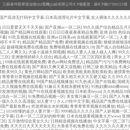
江蘇泰州凱華柴油發(fā)電機(jī)組有限公司 ICP備案號：
蘇ICP備07500253號
国产高清无打码中文字幕,日本高清理论片中文字幕,女人裸体久久久久久久久
|
日日爱爱天天干天天操
|
国产亚洲av一区二区
|
99久久国产综合精品五月
视频
|
国产精品网在线观看
|
日日日日夜夜夜夜精品免费
|
亚洲 自拍 色综合
字幕
|
91吃瓜视频在线观看
|
亚洲av日韩美aⅴ
|
在线观看国产区一区二
|
人妻 
得不卡不卡
|
精品国产精品国产免费
|
蜜桃黄视频在线观看
|
狠狠添狠狠添
精品
|
超碰视频免费在线播放
|
免费啪视频在线播放久18
|
国产成人自拍精品
品二人人爽久久
|
大逼小逼操大屌视频
|
精品人妻人人做人碰人人爽
|
99久
区三区
|
亚洲激情婷婷久久综合
|
精品成人一区二区三区四区影视
|
男女上
九
|
69操在线观看视频免费
|
黄色av网站免费进入
|
精品国产污污污免费网
免费在线观看高清
|
国产寡妇又爽又紧又湿视频
|
日韩三级 欧美精品
|
丰满
8禁欧美99久久
|
黄色片网站国产精品
|
欧美欧美欧美欧美欧美欧美
|
激情黄色
|
青青青分类视频在线观看
|
国产又黄又粗又长又大又硬又猛
|
久久99久久
比精品蜜臀在线观看
|
99国产精品视频播放
|
91九色成人国产在线看
|
国模无
1久久久视频免费在线观看
|
91麻豆天美精东蜜桃专区
|
91熟妇搡bbbb搡bbbb
|
沙发激情的视频
|
国产91在线观看视频实拍
|
日本欧美heyzo
|
久久热精品18
乱综合一区二区
|
91免费精品视频一区
|
美女黄污麻豆一区二区
|
国产人与禽z
一级久久久久高清版
|
3d人妻マリさんの性中文字幕
|
精品国产免费在线观
洲国产最新免费av
|
把老师操出水的视频
|
青青青青草视频在线播放
|
精品一
二
|
1024你懂的金沙人妻片第一页
|
9999精品久久久久
|
国产人妖视频一区
中文字幕
|
日本一区二三区好的精华液
|
日本在线观看视频黄大片www
|
亚洲
三区
|
五月激情综合美女久久
|
日韩精选视频在线播放
|
中文字幕一区二区72
看免费
|
天天天日天天天天天天天
|
大香蕉手机免费在线
|
久久久久久久黄片