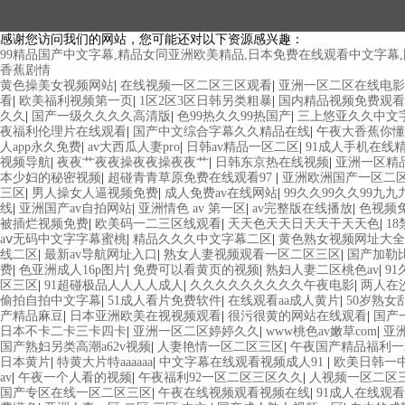
感谢您访问我们的网站，您可能还对以下资源感兴趣：
99精品国产中文字幕,精品女同亚洲欧美精品,日本免费在线观看中文字幕,
香蕉剧情
黄色操美女视频网站
|
在线视频一区二区三区观看
|
亚洲一区二区在线电影
看
|
欧美福利视频第一页
|
1区2区3区日韩另类粗暴
|
国内精品视频免费观看
久久
|
国产一级久久久久高清版
|
色99热久久99热国产
|
三上悠亚久久中文
夜福利伦理片在线观看
|
国产中文综合字幕久久精品在线
|
午夜大香蕉你懂
人app永久免费
|
av大西瓜人妻pro
|
日韩av精品一区二区
|
91成人手机在线
视频导航
|
夜夜艹夜夜操夜夜操夜夜艹
|
日韩东京热在线视频
|
亚洲一区精
本少妇的秘密视频
|
超碰青青草原免费在线观看97
|
亚洲欧洲国产一区二
三区
|
男人操女人逼视频免费
|
成人免费av在线网站
|
99久久99久久99九九
线
|
亚洲国产av自拍网站
|
亚洲情色 av 第一区
|
av完整版在线播放
|
色视频
被插烂视频免费
|
欧美码一二三区线观看
|
天天色天天日天天干天天色
|
1
aⅴ无码中文字字幕蜜桃
|
精品久久久中文字幕二区
|
黄色熟女视频网址大全
线二区
|
最新av导航网址入口
|
熟女人妻视频观看一区二区三区
|
国产加勒
费
|
色亚洲成人16p图片
|
免费可以看黄页的视频
|
熟妇人妻二区桃色av
|
9
区三区
|
91超碰极品人人人人成人
|
久久久久久久久久久午夜电影
|
两人在
偷拍自拍中文字幕
|
51成人看片免费软件
|
在线观看aa成人黄片
|
50岁熟女
产精品麻豆
|
日本亚洲欧美在视视频观看
|
很污很黄的网站在线观看
|
国产
日本不卡二卡三卡四卡
|
亚洲一区二区婷婷久久
|
www桃色av嫩草com
|
亚
国产熟妇另类高潮a62v视频
|
人妻艳情一区二区三区
|
午夜国产精品福利一
日本黄片
|
特黄大片特aaaaaa
|
中文字幕在线观看视频成人91
|
欧美日韩一
av
|
午夜一个人看的视频
|
午夜福利92一区二区三区久久
|
人视频一区二区
国产专区在线一区二区三区
|
午夜在线视频观看视频在线
|
91成人在线观