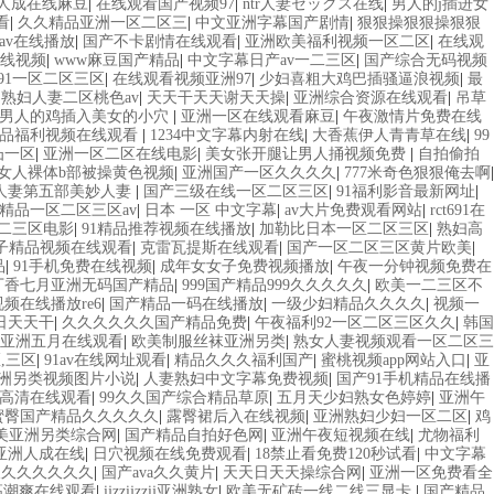
人成在线麻豆
|
在线观看国产视频97
|
ntr人妻セックス在线
|
男人的j插进女
看
|
久久精品亚洲一区二区三
|
中文亚洲字幕国产剧情
|
狠狠操狠狠操狠狠
av在线播放
|
国产不卡剧情在线观看
|
亚洲欧美福利视频一区二区
|
在线观
线视频
|
www麻豆国产精品
|
中文字幕日产av一二三区
|
国产综合无码视频
91一区二区三区
|
在线观看视频亚洲97
|
少妇喜粗大鸡巴插骚逼浪视频
|
最
|
熟妇人妻二区桃色av
|
天天干天天谢天天操
|
亚洲综合资源在线观看
|
吊草
男人的鸡插入美女的小穴
|
亚洲一区在线观看麻豆
|
午夜激情片免费在线
精品福利视频在线观看
|
1234中文字幕内射在线
|
大香蕉伊人青青草在线
|
99
凸一区
|
亚洲一区二区在线电影
|
美女张开腿让男人捅视频免费
|
自拍偷拍
女人裸体b部被操黄色视频
|
亚洲国产一区久久久久
|
777米奇色狠狠俺去啊
|
人妻第五部美妙人妻
|
国产三级在线一区二区三区
|
91福利影音最新网址
|
精品一区二区三区av
|
日本 一区 中文字幕
|
av大片免费观看网站
|
rct691在
二三区电影
|
91精品推荐视频在线播放
|
加勒比日本一区二区三区
|
熟妇高
子精品视频在线观看
|
克雷瓦提斯在线观看
|
国产一区二区三区黄片欧美
|
品
|
91手机免费在线视频
|
成年女女子免费视频播放
|
午夜一分钟视频免费在
丁香七月亚洲无码国产精品
|
999国产精品999久久久久久
|
欧美一二三区不
频在线播放re6
|
国产精品一码在线播放
|
一级少妇精品久久久久
|
视频一
日天天干
|
久久久久久久国产精品免费
|
午夜福利92一区二区三区久久
|
韩国
亚洲五月在线观看
|
欧美制服丝袜亚洲另类
|
熟女人妻视频观看一区二区三
,三区
|
91av在线网址观看
|
精品久久久福利国产
|
蜜桃视频app网站入口
|
亚
洲另类视频图片小说
|
人妻熟妇中文字幕免费视频
|
国产91手机精品在线播
高清在线观看
|
99久久国产综合精品草原
|
五月天少妇熟女色婷婷
|
亚洲午
蜜臀国产精品久久久久久
|
露臀裙后入在线视频
|
亚洲熟妇少妇一区二区
|
鸡
美亚洲另类综合网
|
国产精品自拍好色网
|
亚洲午夜短视频在线
|
尤物福利
亚洲人成在线
|
日穴视频在线免费观看
|
18禁止看免费120秒试看
|
中文字幕
久久久久久久久
|
国产ava久久黄片
|
天天日天天操综合网
|
亚洲一区免费看全
高潮爽在线观看
|
ijzzijzzij亚洲熟女
|
欧美无矿砖一线二线三显卡
|
国产精品