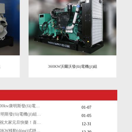
組
360KW沃爾沃發(fā)電機(jī)組
遵義一臺(tái)1200kw康明斯發(fā)電機(jī)組調(diào)試交付
01-07
一臺(tái)30kw康明斯發(fā)電機(jī)組今日成功出廠
01-05
凱華動(dòng)力祝大家元旦快樂！喜迎新年！
12-31
咸陽一臺(tái)100KW移動(dòng)式靜音柴油發(fā)電機(jī)組今日成功出廠