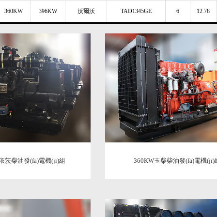
360KW
396KW
沃爾沃
TAD1345GE
6
12.78
依茨柴油發(fā)電機(jī)組
360KW玉柴柴油發(fā)電機(jī)