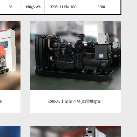
36
196g/kWh
3205×1115×1800
3200
組
360KW上柴柴油發(fā)電機(jī)組