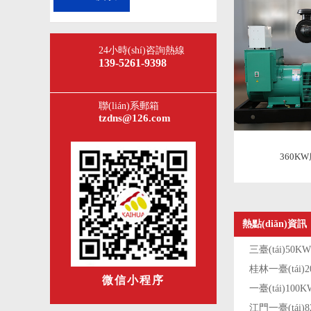
24小時(shí)咨詢熱線
139-5261-9398
聯(lián)系郵箱
tzdns@126.com
360KW
熱點(diǎn)資訊
微信小程序