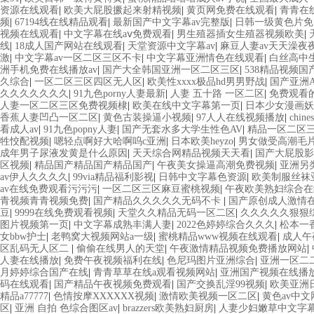
资源在线观看
|
欧美大屁股撅起来射精视频
|
黄页网免费在线观看
|
青青在
频
|
67194线在线精品观看
|
最新国产中文字幕av完整版
|
日韩一级黄色片免
视频在线观看
|
中文字幕在线aⅴ免费观看
|
男生殖器插女生殖器视频欧美
|
线
|
18成人国产网站在线观看
|
天堂资源中文字幕av
|
麻豆人妻av天天澡夜
激
|
中文字幕av一区二区三区不卡
|
中文字幕亚洲情色在线观看
|
白丝高中
洲手机免费在线播放av
|
国产大全韩国亚洲一区二区三区
|
538精品视频国
久综合
|
一区二区三区四区无人区
|
欧美性xxxx极品hd男男野战
|
国产亚洲
久久久久久久久
|
91九色porny人妻最新
|
人妻 五十路 一区二区
|
免费观看
人妻一区二区三区免费视频棣
|
欧美在线中文字幕第一页
|
日本少女漫画妖
香蕉人妻凹凸一区二区
|
黄色古装操逼小视频
|
97人人在线视频播放
|
chi
看成人av
|
91九色popny人妻
|
国产无套水多大学生性色AV
|
精品一区二区
牲恔配视频
|
嗯轻点啊好大哈啊呜c亚洲
|
日本欧美heyzo
|
男女做受高潮毛
成年男子尿液发黄是什么原因
|
天天综合网精品视频天天看
|
国产大屁股影
区视频
|
精品国产精品国产精品国产
|
午夜美女操逼高潮免费视频
|
亚洲另
av伊人久久久久
|
99via精品福利影视
|
日韩中文字幕色资源
|
欧美制服丝袜
av在线免费观看污污污
|
一区二区三区麻豆蜜桃视频
|
午夜欧美熟妇综合在
青视频青青视频免费
|
国产精品久久久久久无码不卡
|
国产原创成人激情
豆
|
9999在线免费观看视频
|
天堂久久精品无码一区二区
|
久久久久久狠狠
图片视频第一页
|
中文字幕成熟丰满人妻
|
2022色婷婷综合久久久
|
松本一
女bbw护士
|
老鸭窝大视频网站a一级
|
蜜桃精品www视频在线观看
|
成人午
区乱码无人区二
|
偷偷在线男人的天堂
|
午夜激情精品视频免费播放网站
|
人妻在线播放
|
免费午夜视频福利在线
|
色尼玛图片亚洲综合
|
亚洲一区二二
月婷婷综合国产在线
|
青青草草在线a观看视频网站
|
亚洲国产视频在线播
码在线观看
|
国产精品午夜视频免费观看
|
国产交换乱淫99视频
|
欧美亚洲
精品a77777
|
色情按摩XXXXXX视频
|
激情欧美视频一区二区
|
黄色av中
区
|
亚洲 自拍 色综合图区av
|
brazzers欧美熟妇厨房
|
人妻少妇嫩草中文字