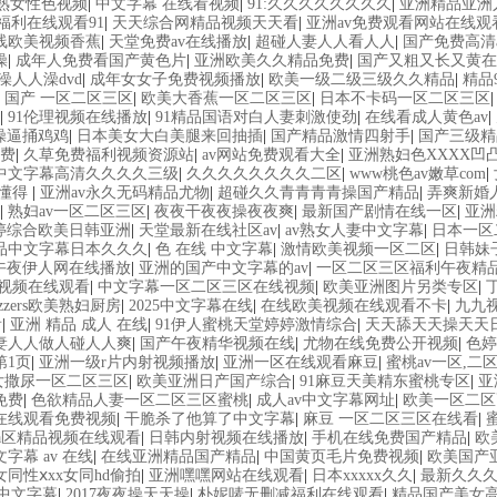
熟女性色视频
|
中文字幕 在线看视频
|
91:久久久久久久久久
|
亚洲精品亚洲
福利在线观看91
|
天天综合网精品视频天天看
|
亚洲av免费观看网站在线观
线欧美视频香蕉
|
天堂免费av在线播放
|
超碰人妻人人看人人
|
国产免费高清
操
|
成年人免费看国产黄色片
|
亚洲欧美久久精品免费
|
国产又粗又长又黄在
澡人人澡dvd
|
成年女女子免费视频播放
|
欧美一级二级三级久久精品
|
精品
 国产 一区二区三区
|
欧美大香蕉一区二区三区
|
日本不卡码一区二区三区
|
91伦理视频在线播放
|
91精品国语对白人妻刺激使劲
|
在线看成人黄色av
|
操逼捅鸡鸡
|
日本美女大白美腿来回抽插
|
国产精品激情四射手
|
国产三级
费
|
久草免费福利视频资源站
|
av网站免费观看大全
|
亚洲熟妇色XXXX凹
中文字幕高清久久久久三级
|
久久久久久久久久二区
|
www桃色av嫩草com
|
你懂得
|
亚洲av永久无码精品尤物
|
超碰久久青青青青操国产精品
|
弄爽新婚
|
熟妇av一区二区三区
|
夜夜干夜夜操夜夜爽
|
最新国产剧情在线一区
|
亚洲
婷综合欧美日韩亚洲
|
天堂最新在线社区av
|
av熟女人妻中文字幕
|
日本一区
品中文字幕日本久久久
|
色 在线 中文字幕
|
激情欧美视频一区二区
|
日韩妹
午夜伊人网在线播放
|
亚洲的国产中文字幕的av
|
一区二区三区福利午夜精
视频在线观看
|
中文字幕一区二区三区在线视频
|
欧美亚洲图片另类专区
|
azzers欧美熟妇厨房
|
2025中文字幕在线
|
在线欧美视频在线观看不卡
|
九九视
看
|
亚洲 精品 成人 在线
|
91伊人蜜桃天堂婷婷激情综合
|
天天舔天天操天天
妻人人做人碰人人爽
|
国产午夜精华视频在线
|
尤物在线免费公开视频
|
色婷
第1页
|
亚洲一级r片内射视频播放
|
亚洲一区在线观看麻豆
|
蜜桃av一区,二区
女撒尿一区二区三区
|
欧美亚洲日产国产综合
|
91麻豆天美精东蜜桃专区
|
亚
免费
|
色欲精品人妻一区二区三区蜜桃
|
成人av中文字幕网址
|
欧美一区二区
在线观看免费视频
|
干脆杀了他算了中文字幕
|
麻豆 一区二区三区在线看
|
a区精品视频在线观看
|
日韩内射视频在线播放
|
手机在线免费国产精品
|
欧
字幕 av 在线
|
在线亚洲精品国产精品
|
中国黄页毛片免费视频
|
欧美国产
女同性ⅹxx女同hd偷拍
|
亚洲嘿嘿网站在线观看
|
日本xxxxx久久
|
最新久久
中文字幕
|
2017夜夜操天天操
|
朴妮唛无删减福利在线观看
|
精品国产美女