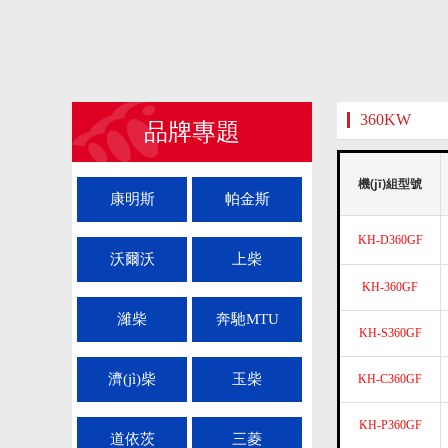
360KW
品牌專題
機(jī)組型號
康明斯
帕金斯
KH-D360GF
沃爾沃
上柴
KH-360GF
濰柴
奔馳MTU
KH-S360GF
濟(jì)柴
玉柴
KH-C360GF
KH-P360GF
道依茨
三菱