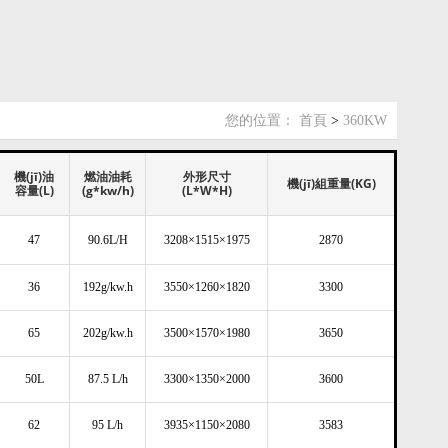
您的位置：
首頁
>
360KW
機(jī)油
燃油油耗
外形尺寸
機(jī)組重量(KG)
容量(L)
(g*kw/h)
(L*W*H)
47
90.6L/H
3208×1515×1975
2870
36
192g/kw.h
3550×1260×1820
3300
65
202g/kw.h
3500×1570×1980
3650
50L
87.5 L/h
3300×1350×2000
3600
62
95 L/h
3935×1150×2080
3583