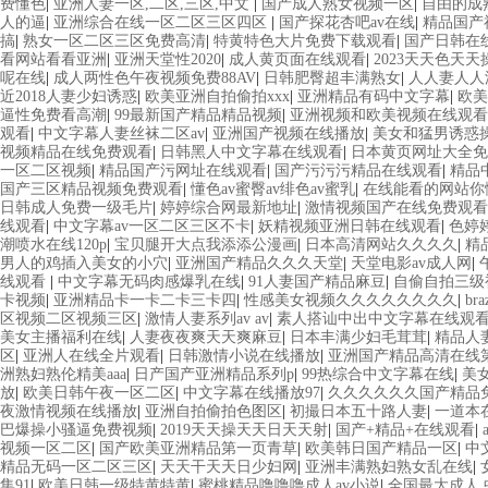
费懂色
|
亚洲人妻一区,二区,三区,中文
|
国产成人熟女视频一区
|
自由的成
人的逼
|
亚洲综合在线一区二区三区四区
|
国产探花杏吧av在线
|
精品国产
搞
|
熟女一区二区三区免费高清
|
特黄特色大片免费下载观看
|
国产日韩在
看网站看看亚洲
|
亚洲天堂性2020
|
成人黄页面在线观看
|
2023天天色天天
呢在线
|
成人两性色午夜视频免费88AV
|
日韩肥臀超丰满熟女
|
人人妻人人
近2018人妻少妇诱惑
|
欧美亚洲自拍偷拍xxx
|
亚洲精品有码中文字幕
|
欧美
逼性免费看高潮
|
99最新国产精品精品视频
|
亚洲视频和欧美视频在线观看
观看
|
中文字幕人妻丝袜二区av
|
亚洲国产视频在线播放
|
美女和猛男诱惑
视频精品在线免费观看
|
日韩黑人中文字幕在线观看
|
日本黄页网址大全免
一区二区视频
|
精品国产污网址在线观看
|
国产污污污精品在线观看
|
精品
国产三区精品视频免费观看
|
懂色av蜜臀av绯色av蜜乳
|
在线能看的网站
日韩成人免费一级毛片
|
婷婷综合网最新地址
|
激情视频国产在线免费观看
线观看
|
中文字幕av一区二区三区不卡
|
妖精视频亚洲日韩在线观看
|
色婷
潮喷水在线120p
|
宝贝腿开大点我添添公漫画
|
日本高清网站久久久久
|
精
男人的鸡插入美女的小穴
|
亚洲国产精品久久久天堂
|
天堂电影av成人网
|
线观看
|
中文字幕无码肉感爆乳在线
|
91人妻国产精品麻豆
|
自偷自拍三级
卡视频
|
亚洲精品卡一卡二卡三卡四
|
性感美女视频久久久久久久久久
|
br
区视频二区视频三区
|
激情人妻系列av av
|
素人搭讪中出中文字幕在线观
美女主播福利在线
|
人妻夜夜爽天天爽麻豆
|
日本丰满少妇毛茸茸
|
精品人
区
|
亚洲人在线全片观看
|
日韩激情小说在线播放
|
亚洲国产精品高清在线
洲熟妇熟伦精美aaa
|
日产国产亚洲精品系列p
|
99热综合中文字幕在线
|
美
放
|
欧美日韩午夜一区二区
|
中文字幕在线播放97
|
久久久久久久国产精品
夜激情视频在线播放
|
亚洲自拍偷拍色图区
|
初撮日本五十路人妻
|
一道本
巴爆操小骚逼免费视频
|
2019天天操天天日天天射
|
国产+精品+在线观看
|
视频一区二区
|
国产欧美亚洲精品第一页青草
|
欧美韩日国产精品一区
|
中文
精品无码一区二区三区
|
天天干天天日少妇网
|
亚洲丰满熟妇熟女乱在线
|
集91
|
欧美日韩一级特黄特黄
|
蜜桃精品噜噜噜成人av小说
|
全国最大成人 