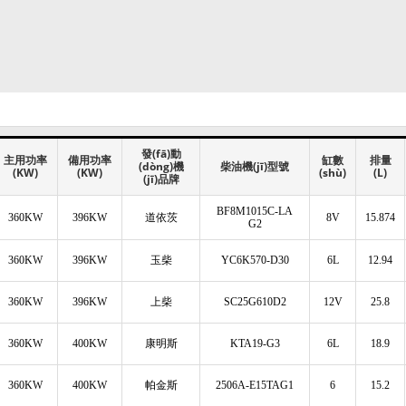
發(fā)動
主用功率
備用功率
缸數
排量
(dòng)機
柴油機(jī)型號
(KW)
(KW)
(shù)
(L)
(jī)品牌
BF8M1015C-LA
360KW
396KW
道依茨
8V
15.874
G2
360KW
396KW
玉柴
YC6K570-D30
6L
12.94
360KW
396KW
上柴
SC25G610D2
12V
25.8
360KW
400KW
康明斯
KTA19-G3
6L
18.9
360KW
400KW
帕金斯
2506A-E15TAG1
6
15.2